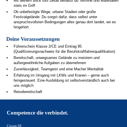
Mit deinem Blick fürs Detail behältst du Termine und Materialien
stets im Griff
Ob unbefestigte Wege, urbane Stadien oder große
Festivalgelände: Du sorgst dafür, dass selbst unter
anspruchsvollsten Bedingungen alles genau dort landet, wo es
hingehört
Deine Voraussetzungen
Führerschein Klasse 2/CE und Eintrag 95
(Qualifizierungsnachweis für die Berufskraftfahrerqualifikation)
Bereitschaft, unwegsames Gelände zu meistern und
außergewöhnliche Aufgaben zu übernehmen
Zuverlässigkeit, Teamgeist und eine Macher Mentalität
Erfahrung im Umgang mit LKWs und Kranen – gerne auch
ferngesteuert. Eine Ausbildung ist selbstverständlich auch bei
uns möglich
Reisebereitschaft
Competence die verbindet.
Cteam SE